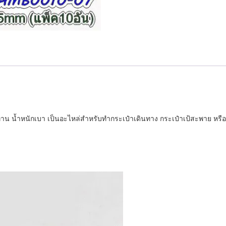
เขียว
(แพ็ค
10
อัน)
ห่วง
ตัวดี
The
Best
นทาน น้ำหนักเบา เป็นอะไหล่สำหรับทำกระเป๋าเดินทาง กระเป๋าเป้สะพาย 
Special
Now
ชิ้น