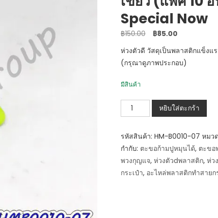
เขียว (แพ็ค 10 อั
Special Now
Original
Current
฿
150.00
฿
85.00
price
price
ห่วงตัวดี วัสดุเป็นพลาสติกแข
was:
is:
(กรุณาดูภาพประกอบ)
฿150.00.
฿85.00.
มีสินค้า
จำนวน
หยิบใส่ตะกร้า
HM-
B0010-
รหัสสินค้า:
HM-B0010-07
หมวด
07
กำกับ:
ตะขอก้ามปูหมุนได้
,
ตะขอพ
ห่วง
พวงกุญแจ
,
ห่วงตัวdพลาสติก
,
ห่วง
ตัว
กระเป๋า
,
อะไหล่พลาสติกทำสายกร
D
พลาสติก
25mm
สี