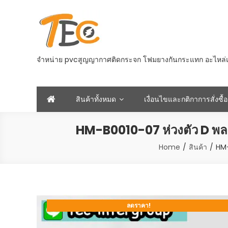
Skip
to
content
จำหน่าย pvcสูญญากาศติดกระจก โฟมยางกันกระแทก อะไหล่และอ
สินค้าทั้งหมด
เงื่อนไขและกติกาการสั่งซื้อ
HM-B0010-07 ห่วงตัว D พลาส
Home
สินค้า
HM-
ลดราคา!