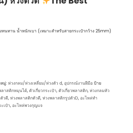
น) ห่วงตัวดี
The Best
็งแรงทนทาน น้ำหนักเบา (เหมาะสำหรับสายกระเป๋ากว้าง 25mm)
หมู่:
ห่วงกลม/ห่วงเหลี่ยม/ห่วงตัว d
,
อุปกรณ์งานฝีมือ
ป้าย
ลาสติกหมุนได้
,
ตัวเกี่ยวกระเป๋า
,
ตัวเกี่ยวพลาสติก
,
ห่วงกลมหัว
ตัวดี
,
ห่วงพลาสติกตัวดี
,
ห่วงพลาสติกรูปตัวD
,
อะไหล่ทำ
ะเป๋า
,
อะไหล่พวงกุญแจ