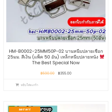
HM-B0002-25MM50P-02 บานหนีบปลายเชือก
25มม. สีเงิน (แพ็ค 50 อัน) เหล็กหนีบปลายหนัง
The Best Special Now
Original
Current
฿
590.00
฿
355.00
price
price
หยิบใส่ตะกร้า
was:
is:
฿590.00.
฿355.00.
ลดราคา!