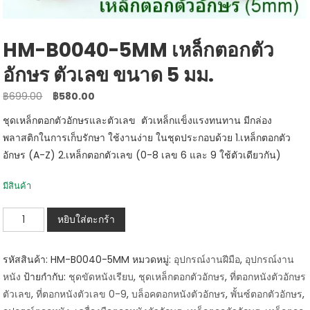
HM-B0040-5MM เหล็กตอกตัว
อักษร ตัวเลข ขนาด 5 มม.
Original
Current
฿
699.00
฿
580.00
price
price
ชุดเหล็กตอกตัวอักษรและตัวเลข ตัวเหล็กแข็งแรงทนทาน มีกล่อง
was:
is:
พลาสติกในการเก็บรักษา ใช้งานง่าย ในชุดประกอบด้วย 1.เหล็กตอกตัว
฿699.00.
฿580.00.
อักษร (A-Z) 2.เหล็กตอกตัวเลข (0-8 เลข 6 และ 9 ใช้ตัวเดียวกัน)
มีสินค้า
จำนวน
หยิบใส่ตะกร้า
HM-
B0040-
รหัสสินค้า:
HM-B0040-5MM
หมวดหมู่:
อุปกรณ์งานฝีมือ
,
อุปกรณ์งาน
5MM
หนัง
ป้ายกำกับ:
ชุดขัดหนังเรียบ
,
ชุดเหล็กตอกตัวอักษร
,
ที่ตอกหนังตัวอักษร
เหล็ก
ตัวเลข
,
ที่ตอกหนังตัวเลข 0-9
,
บล็อคตอกหนังตัวอักษร
,
พั้นซ์ตอกตัวอักษร
,
ตอก