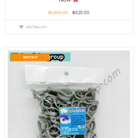
Original
Current
฿
1,000.00
฿
625.00
price
price
หยิบใส่ตะกร้า
was:
is:
฿1,000.00.
฿625.00.
ลดราคา!