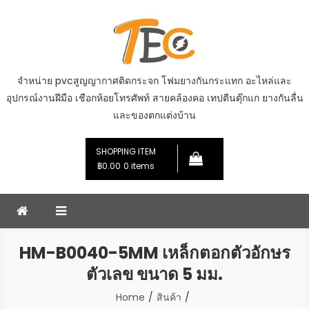
Skip
to
content
จำหน่าย pvcสูญญากาศติดกระจก โฟมยางกันกระแทก อะไหล่และ
อุปกรณ์งานฝีมือ เชือกห้อยโทรศัพท์ สายคล้องคอ เทปตีนตุ๊กแก ยางกันลื่น
และของตกแต่งบ้าน
SHOPPING ITEM
฿0.00
0 items
HM-B0040-5MM เหล็กตอกตัวอักษร
ตัวเลข ขนาด 5 มม.
Home
สินค้า