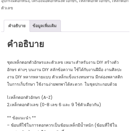
อุปกรณ์ตอกหนัง
,
เครื่องมือตอกหนังตัวอักษร
,
เหล็กตอกตัวอักษร
,
เหล็กตอก
ตัว
ตัวเลข
อักษร
ตัวเลข
ขนาด
คำอธิบาย
ข้อมูลเพิ่มเติม
5
มม.
คำอธิบาย
ชิ้น
ชุดเหล็กตอกตัวอักษรและตัวเลข เหมาะสำหรับงาน DIY สร้างตัว
อักษร ต่างๆ บนงาน DIY สลักข้อความ ใช้ได้กับงานฝีมือ งานศิลปะ
งาน DIY หลากหลายแบบ ตัวเหล็กแข็งแรงทนทาน มีกล่องพลาสติก
ในการเก็บรักษา ใช้งานง่ายพกพาได้สะดวก ในชุดประกอบด้วย
1.เหล็กตอกตัวอักษร (A-Z)
2.เหล็กตอกตัวเลข (0-8 เลข 6 และ 9 ใช้ตัวเดียวกัน)
** ข้อแนะนำ **
– ฆ้อนที่ใช้ในการตอกควรเป็นฆ้อนเหล็กมีน้ำหนัก (ฆ้อนที่ใช้ใน