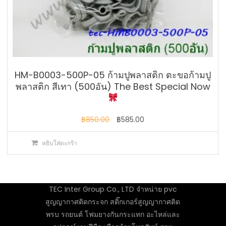
HM-B0003-500P-05 ก้ามปูพลาสติก ตะขอก้ามปู
พลาสติก สีเทา (500อัน) The Best Special Now
Original
Current
฿
850.00
฿
585.00
price
price
หยิบใส่ตะกร้า
was:
is:
฿850.00.
฿585.00.
TEC Inter Group Co., LTD จำหน่าย pvc
สูญญากาศติดกระจก สติ๊กเกอร์สูญญากาศติด
พรบ รถยนต์ โฟมยางกันกระแทก อะไหล่และ