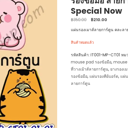
รองข้อมือ ลายกา
Special Now
Original
Current
฿
350.00
฿
210.00
price
price
แผ่นรองเมาส์ลายการ์ตูน คละลาย
was:
is:
฿350.00.
฿210.00.
สินค้าหมดแล้ว
รหัสสินค้า:
IT001-MP-CT01
หมว
mouse pad รองข้อมือ
,
mouse p
ที่วางเม้าส์ลายการ์ตูน
,
ยางรองเมา
รองข้อมือ
,
แผ่นรองคีย์บอร์ด
,
แผ่น
ลายการ์ตูน