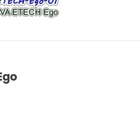
Ego
)