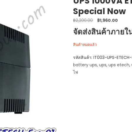
UPS 1000VA E
Special Now
Original
Curren
฿
2,200.00
฿
1,960.00
price
price
จัดส่งสินค้าภายใ
was:
is:
฿2,200.00.
฿1,960.
สินค้าหมดแล้ว
รหัสสินค้า:
IT003-UPS-ETECH-
battery ups
,
ups
,
ups etech
,
ไฟ