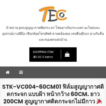
Skip
to
content
จำหน่าย pvcสูญญากาศติดกระจก โฟมยางกันกระแทก อะไหล่และ
อุปกรณ์งานฝีมือ เชือกห้อยโทรศัพท์ สายคล้องคอ เทปตีนตุ๊กแก ยางกันลื่น
และของตกแต่งบ้าน
SHOPPING ITEM
฿0.00
0 items
STK-VC004-60CM01 ฟิล์มสูญญากาศติ
ดกระจก แบบฝ้า หน้ากว้าง 60CM. ยาว
200CM สูญญากาศติดกระจกไม่มีกาว