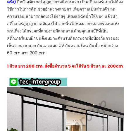
ครั้ง)
PVC สติ๊กเกอร์สูญญากาศติดกระจก เป็นสติ๊กเกอร์แบบไม่ต้อง
กว้าง
ใช้กาวในการติด ช่วยอำพรางสายตา เพิ่มความเป็นส่วนตัว ลด
60cm.
ความร้อน สามารถติดเองได้ง่ายๆ เพียงแค่ฉีดน้ำให้ชุ่มๆ แล้วนำ
ยาว
สติ๊กเกอร์สูญญากาศติดลงไป จากนั้นไล่ฟองอากาศออกรอจนแห้ง
200cm
ท่านก็จะได้กระจกที่สวยงามมีลวดลาย ด้วยคุณสมบัติที่เป็น
สูญ
สติ๊กเกอร์แบบฝ้าขุ่นจึงเหมาะสำหรับติดกระจกเพื่อป้องกันการมอง
ญา
เห็นจากภายนอก กันแสงแดด UV กันความร้อน กันน้ำ หน้ากว้าง
กา
60 cm ยาว 200 cm
ศติ
ดก
1 ม้วน ยาว 200 cm. สั่งซื้อจำนวน 5 จะได้รับ 5 ม้วนๆ ละ 200cm
ระ
จก
ไม่มี
กาว
The
Best
Special
Now