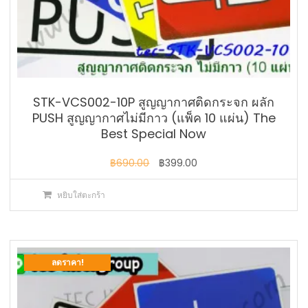
STK-VCS002-10P สูญญากาศติดกระจก ผลัก
PUSH สูญญากาศไม่มีกาว (แพ็ค 10 แผ่น) The
Best Special Now
Original
Current
฿
690.00
฿
399.00
price
price
หยิบใส่ตะกร้า
was:
is:
฿690.00.
฿399.00.
ลดราคา!