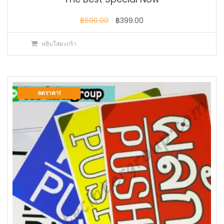
Original
Current
฿
690.00
฿
399.00
price
price
หยิบใส่ตะกร้า
was:
is:
฿690.00.
฿399.00.
ลดราคา!