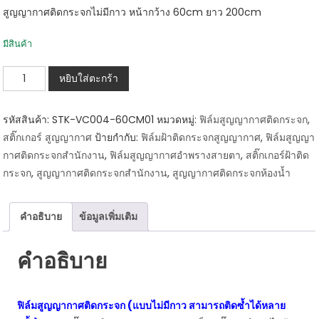
price
price
สูญญากาศติดกระจกไม่มีกาว หน้ากว้าง 60cm ยาว 200cm
was:
is:
฿299.00.
฿220.00.
มีสินค้า
จำนวน
หยิบใส่ตะกร้า
STK-
VC004-
รหัสสินค้า:
STK-VC004-60CM01
หมวดหมู่:
ฟิล์มสูญญากาศติดกระจก
,
60CM01
สติ๊กเกอร์ สูญญากาศ
ป้ายกำกับ:
ฟิล์มฝ้าติดกระจกสูญญากาศ
,
ฟิล์มสูญญา
ฟิล์ม
กาศติดกระจกสำนักงาน
,
ฟิล์มสูญญากาศอำพรางสายตา
,
สติ๊กเกอร์ฝ้าติด
สูญ
กระจก
,
สูญญากาศติดกระจกสำนักงาน
,
สูญญากาศติดกระจกห้องน้ำ
ญา
กา
ศติ
คำอธิบาย
ข้อมูลเพิ่มเติม
ดก
ระจก
คำอธิบาย
แบบ
ฝ้า
ฟิล์มสูญญากาศติดกระจก (แบบไม่มีกาว สามารถติดซ้ำได้หลาย
หน้า