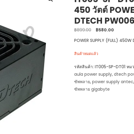
450 วัตต์ POW
DTECH PW00
Original
Current
฿
899.00
฿
580.00
price
price
POWER SUPPLY (FULL) 450W 
was:
is:
฿899.00.
฿580.00.
สินค้าหมดแล้ว
รหัสสินค้า:
IT005-SP-DT01
หมว
aula power supply
,
dtech po
ซัพพลาย
,
power supply antec
ซัพพลาย gigabyte